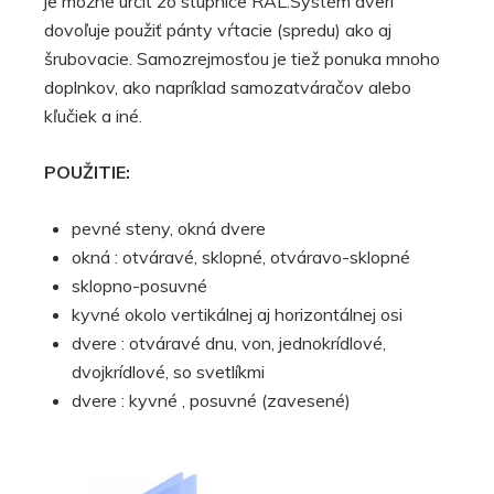
je možné určiť zo stupnice RAL.Systém dverí
dovoľuje použiť pánty vŕtacie (spredu) ako aj
šrubovacie. Samozrejmosťou je tiež ponuka mnoho
doplnkov, ako napríklad samozatváračov alebo
kľučiek a iné.
POUŽITIE:
pevné steny, okná dvere
okná : otváravé, sklopné, otváravo-sklopné
sklopno-posuvné
kyvné okolo vertikálnej aj horizontálnej osi
dvere : otváravé dnu, von, jednokrídlové,
dvojkrídlové, so svetlíkmi
dvere : kyvné , posuvné (zavesené)