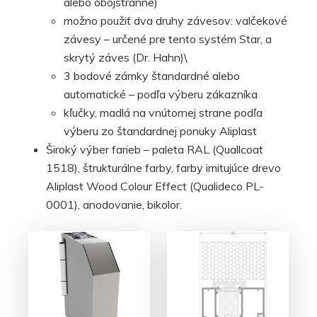
alebo obojstranne)
možno použiť dva druhy závesov: valčekové
závesy – určené pre tento systém Star, a
skrytý záves (Dr. Hahn)\
3 bodové zámky štandardné alebo
automatické – podľa výberu zákazníka
kľučky, madlá na vnútornej strane podľa
výberu zo štandardnej ponuky Aliplast
Široký výber farieb – paleta RAL (Quallcoat
1518), štrukturálne farby, farby imitujúce drevo
Aliplast Wood Colour Effect (Qualideco PL-
0001), anodovanie, bikolor.