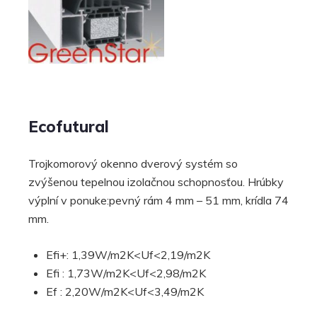
Ecofutural
Trojkomorový okenno dverový systém so
zvýšenou tepelnou izolačnou schopnosťou. Hrúbky
výplní v ponuke:pevný rám 4 mm – 51 mm, krídla 74
mm.
Efi+: 1,39W/m2K<Uf<2,19/m2K
Efi : 1,73W/m2K<Uf<2,98/m2K
Ef : 2,20W/m2K<Uf<3,49/m2K