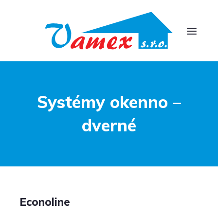
Systémy okenno –
dverné
Econoline