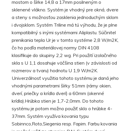
mostom o šírke 14,8 a 17mm posilneným o
sklenené vlákno. Systém je vhodný pre okná, dvere
a steny s možnosťou zasklenia jednoduchým sklom
i dvojsklom. Systém Triline má tú výhodu, že je plne
kompatibilný s inými systémami Aliplastu. Súčinitel
prenikania tepla Ur je v tomto systéme 2,8 W/m2K,
čo ho podľa materiálovej normy DIN 4108
klasifikuje do skupiny 2,2 wg. Pri použití izolačného
skla s U 1,1 dosahuje väčšina stien (v závislosti od
rozmerov a tvaru) hodnotu U 1,9 W/m2K.
Univerzálnosť využitia tohoto systému je daná jeho
vhodnými parametrami šírky 51mm (rámy okien,
dverí, priečky a krídla dverí) a 60mm (okenné
krídla).Hrúbka stien je 1,7-2,0mm. Do tohoto
systému je potom možno použiť sklo o hrúbke 4-
37mm. Systém využíva kovania typu
Sobinnco,Roto,Siegenia resp. Fapim. Farbu kovania