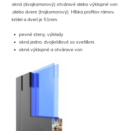
okná (dvojkomorový) otváravé alebo výklopné von
,alebo dvere (trojkomorový). Hľbka profilov rámov,
krídel a dverí je 51mm.
pevné steny, výklady
okná jedno, dvojkrídlové so svetlíkmi
okná výklopné a otvárave von