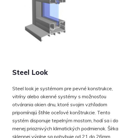
Steel Look
Steel look je systémom pre pevné konstrukce,
vitríny alebo okenné systémy s možnosťou
otvárania okien dnu, ktoré svojim vzhľadom
pripomínajú štíhle oceľové konštrukcie. Tento
systém disponuje tepelným mostom, hodí sa i do
menej priaznivých klimatických podmienok. Šírka
sklennej výplne sa pohybuje od 21 do 26mm.