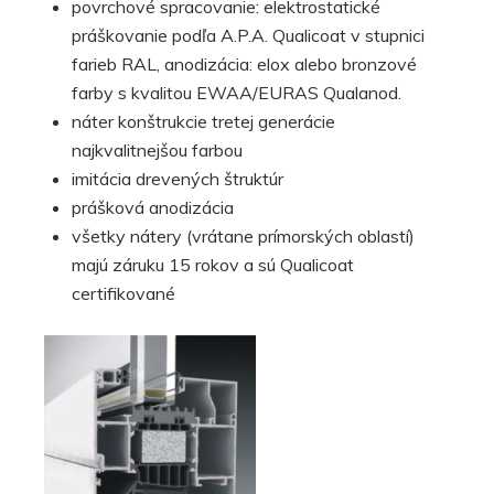
povrchové spracovanie: elektrostatické
práškovanie podľa A.P.A. Qualicoat v stupnici
farieb RAL, anodizácia: elox alebo bronzové
farby s kvalitou EWAA/EURAS Qualanod.
náter konštrukcie tretej generácie
najkvalitnejšou farbou
imitácia drevených štruktúr
prášková anodizácia
všetky nátery (vrátane prímorských oblastí)
majú záruku 15 rokov a sú Qualicoat
certifikované