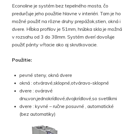
Econoline je systém bez tepelného mosta, čo
predurčuje jeho použitie hlavne v interiéri. Tam je ho
možné použiť na rôzne druhy prepážok,stien, okná i
dvere. Hĺbka profilov je 51mm, hrúbka skla je možná
v rozsahu od 3 do 38mm. Systém dverí dovoľuje
použiť pánty vŕtacie ako aj skrutkovacie.
Použitie:
pevné steny, okná dvere
okná : otváravé,sklopné,otváravo-sklopné
dvere : ováravé
dnu,von,jednokrídlové,dvojkrídlové,so svetlíkmi
dvere : kyvné – ručne posuvné , automatické
(bez automatiky)