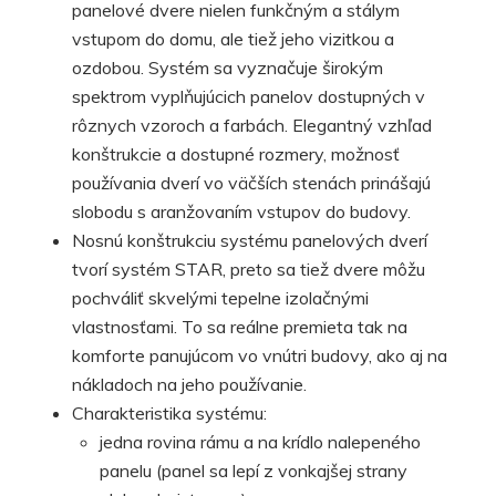
panelové dvere nielen funkčným a stálym
vstupom do domu, ale tiež jeho vizitkou a
ozdobou. Systém sa vyznačuje širokým
spektrom vyplňujúcich panelov dostupných v
rôznych vzoroch a farbách. Elegantný vzhľad
konštrukcie a dostupné rozmery, možnosť
používania dverí vo väčších stenách prinášajú
slobodu s aranžovaním vstupov do budovy.
Nosnú konštrukciu systému panelových dverí
tvorí systém STAR, preto sa tiež dvere môžu
pochváliť skvelými tepelne izolačnými
vlastnosťami. To sa reálne premieta tak na
komforte panujúcom vo vnútri budovy, ako aj na
nákladoch na jeho používanie.
Charakteristika systému:
jedna rovina rámu a na krídlo nalepeného
panelu (panel sa lepí z vonkajšej strany