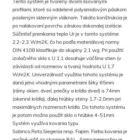
Tento systém je tvorený dvomi lisovanými
profilami, ktoré sú oddelené polyamidovým pásikom
posileným sklenným vláknom. Takáto konštrukcia je
po nalakovaní povrchu zárukou dokonalej izolácie.
Súčiniteľ prenikania tepla Ur je v tomto systéme
2,2-2,3 W/m2K, čo ho podľa materiálovej normy
DIN 4108 klasifikuje do skupiny 2,1 wg. Pri použití
izolačného skla s U 1,1 dosahuje väčšina stien (v
závislosti od rozmerov a tvaru) hodnotu U 1,7
W/m2K. Univerzálnosť využitia tohoto systému je
daná jeho vhodnými parametrami šírky 65mm
(rámy okien, dverí, priečky a krídla dverí) a 74mm
(okenné krídla), ďalej hrúbky steny 1,7-2,0mm pri
maximálnych rozmeroch krídla. Do tohoto systému
je potom možno použiť sklo o hrúbke 4-51mm.
Systém využíva kovania typu
Sobinco,Roto,Siegenia resp. Fapim. Farbu kovania je
možné určiť zo stupnice RAL . Samozrejmosťou je