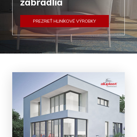
zábradlia
PREZRIEŤ HLINÍKOVÉ VÝROBKY