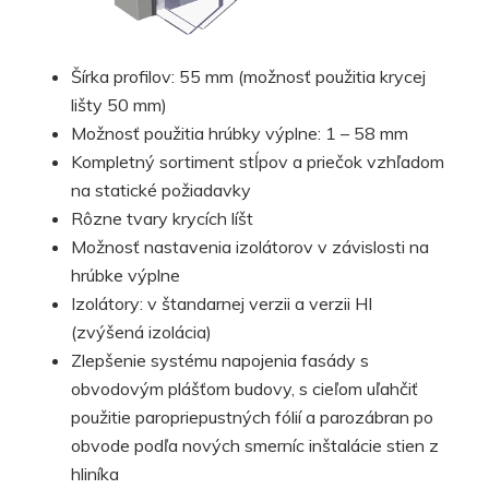
Šírka profilov: 55 mm (možnosť použitia krycej
lišty 50 mm)
Možnosť použitia hrúbky výplne: 1 – 58 mm
Kompletný sortiment stĺpov a priečok vzhľadom
na statické požiadavky
Rôzne tvary krycích líšt
Možnosť nastavenia izolátorov v závislosti na
hrúbke výplne
Izolátory: v štandarnej verzii a verzii HI
(zvýšená izolácia)
Zlepšenie systému napojenia fasády s
obvodovým plášťom budovy, s cieľom uľahčiť
použitie paropriepustných fólií a parozábran po
obvode podľa nových smerníc inštalácie stien z
hliníka