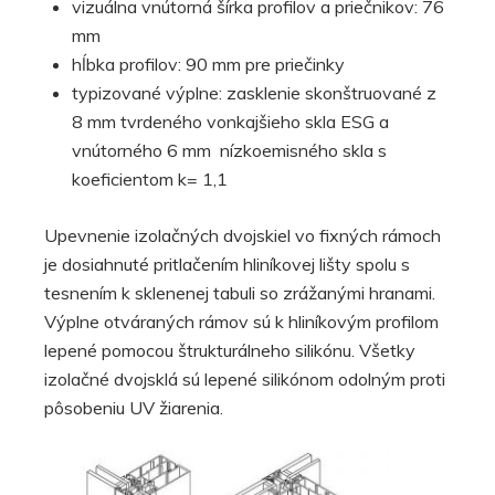
vizuálna vnútorná šírka profilov a priečnikov: 76
mm
hĺbka profilov: 90 mm pre priečinky
typizované výplne: zasklenie skonštruované z
8 mm tvrdeného vonkajšieho skla ESG a
vnútorného 6 mm nízkoemisného skla s
koeficientom k= 1,1
Upevnenie izolačných dvojskiel vo fixných rámoch
je dosiahnuté pritlačením hliníkovej lišty spolu s
tesnením k sklenenej tabuli so zrážanými hranami.
Výplne otváraných rámov sú k hliníkovým profilom
lepené pomocou štrukturálneho silikónu. Všetky
izolačné dvojsklá sú lepené silikónom odolným proti
pôsobeniu UV žiarenia.